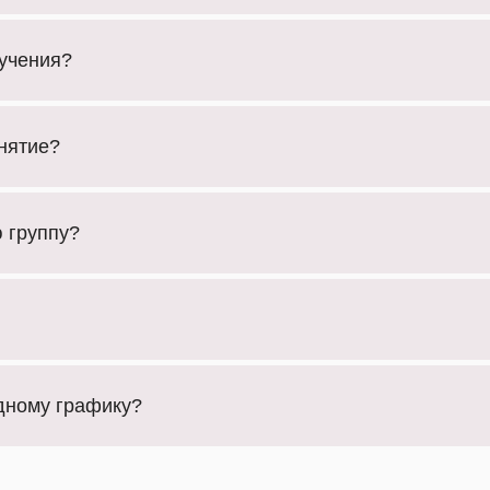
бучения?
нятие?
 группу?
дному графику?