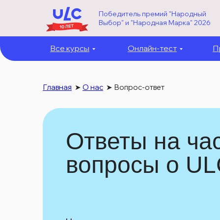
Победитель премий "Народный
Выбор" и "Народная Марка" 2026
Все курсы
Онлайн-тест
П
Главная
➤
О нас
➤
Вопрос-ответ
Ответы на ча
вопросы о U