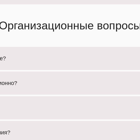
Организационные вопрос
ие?
ионно?
ния?