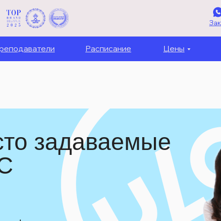
Зак
реподаватели
Расписание
Цены
сто задаваемые
LC