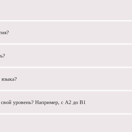
тия?
ь?
 языка?
свой уровень? Например, с А2 до В1