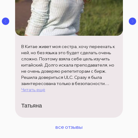
В Китае живет моя сестра, хочу переехать к
ней, но без языка это будет сделать очень
сложно. Поэтому взяла себе цель изучить
китайский. Долго искала преподавателя, но
не очень доверяю репетиторам с бирж.
Решила довериться ULC. Сразу я была
заинтересована только в безопасности
своих вложений и качестве обслуживания,
Читать ещё
но в итоге влюбилась в обучение здесь! Мне
подобрали преподавателя для занятия
Татьяна
онлайн, формат самый удобный для меня.
Скоро будет полгода с момента начала
обучения, а результат меня поражает в
все отзывы
хорошем смысле. Выражаю благодарность
школе и преподавателю!