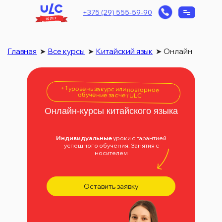
+375 (29) 555-59-90
Главная
➤
Все курсы
➤
Китайский язык
➤
Онлайн
+1 уровень за курс или повторное
обучение за счет ULC
Онлайн-курсы китайского языка
Индивидуальные
уроки с гарантией
успешного обучения. Занятия с
носителем
Оставить заявку