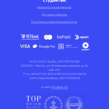
Студентам:
Написать руководителю
Договор оферты
Политика конфиденциальности
ООО «ЮЛС-Клуб», УНП 193733158,
220030, г. Минск, ул. Интернациональная, д. 16,
каб. 201.
Р/сч. BY64 POIS 3012 0159 0244 0193 3001 в
ОАО «Паритетбанк», BIC POISBY2X
e-mail:
info@ulc.by