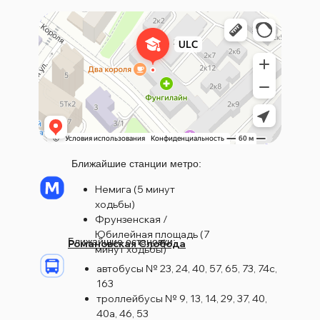
Ближайшие станции метро:
Немига (5 минут
ходьбы)
Фрунзенская /
Юбилейная площадь (7
Ближайшие остановки:
Романовская Слобода
минут ходьбы)
автобусы № 23, 24, 40, 57, 65, 73, 74с,
163
троллейбусы № 9, 13, 14, 29, 37, 40,
40а, 46, 53