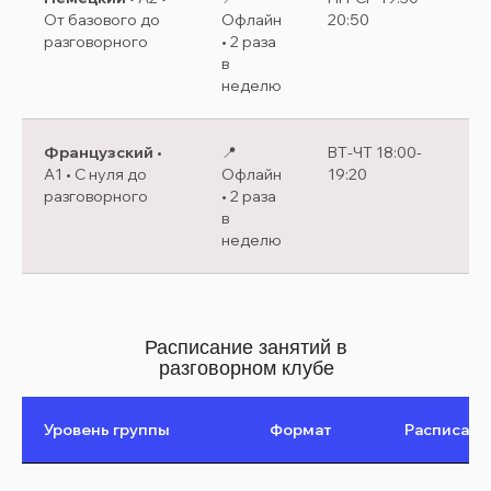
От базового до
Офлайн
20:50
17
разговорного
• 2 раза
в
неделю
Французский
•
📍
ВТ-ЧТ 18:00-
Ст
A1 • С нуля до
Офлайн
19:20
20
разговорного
• 2 раза
в
неделю
Расписание занятий в
разговорном клубе
Уровень группы
Формат
Расписани