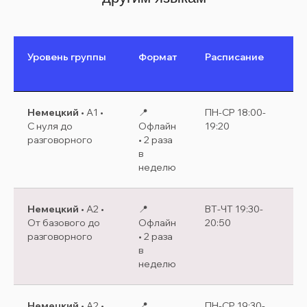
Уровень группы
Формат
Расписание
Да
за
Немецкий
• A1 •
📍
ПН-СР 18:00-
Ст
С нуля до
Офлайн
19:20
17
разговорного
• 2 раза
в
неделю
Немецкий
• A2 •
📍
ВТ-ЧТ 19:30-
Ст
От базового до
Офлайн
20:50
13
разговорного
• 2 раза
в
неделю
Немецкий
• A2 •
📍
ПН-СР 19:30-
Ст