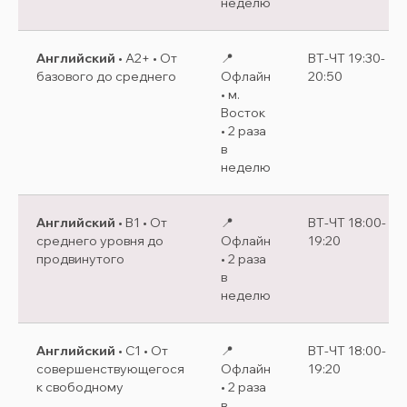
неделю
Английский
• A2+ • От
📍
ВТ-ЧТ 19:30-
базового до среднего
Офлайн
20:50
• м.
Восток
• 2 раза
в
неделю
Английский
• B1 • От
📍
ВТ-ЧТ 18:00-
среднего уровня до
Офлайн
19:20
продвинутого
• 2 раза
в
неделю
Английский
• C1 • От
📍
ВТ-ЧТ 18:00-
совершенствующегося
Офлайн
19:20
к свободному
• 2 раза
в