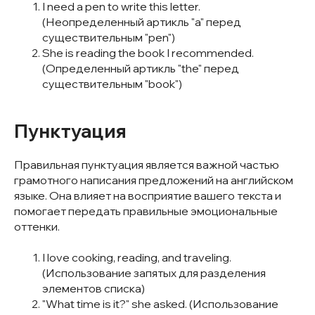
I need a pen to write this letter.
(Неопределенный артикль "a" перед
существительным "pen")
She is reading the book I recommended.
(Определенный артикль "the" перед
существительным "book")
Пунктуация
Правильная пунктуация является важной частью
грамотного написания предложений на английском
языке. Она влияет на восприятие вашего текста и
помогает передать правильные эмоциональные
оттенки.
I love cooking, reading, and traveling.
(Использование запятых для разделения
элементов списка)
"What time is it?" she asked. (Использование