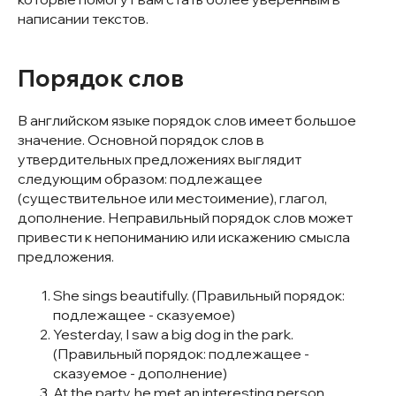
написании текстов.
Порядок слов
В английском языке порядок слов имеет большое
значение. Основной порядок слов в
утвердительных предложениях выглядит
следующим образом: подлежащее
(существительное или местоимение), глагол,
дополнение. Неправильный порядок слов может
привести к непониманию или искажению смысла
предложения.
She sings beautifully. (Правильный порядок:
подлежащее - сказуемое)
Yesterday, I saw a big dog in the park.
(Правильный порядок: подлежащее -
сказуемое - дополнение)
At the party, he met an interesting person.