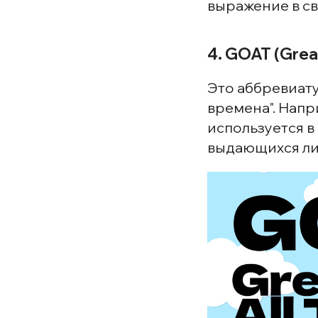
выражение в св
4. GOAT (Great
Это аббревиатур
времена". Напри
используется в
выдающихся ли