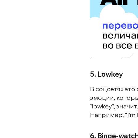
5. Lowkey
В соцсетях это 
эмоции, которы
“lowkey”, значи
Например, “I’m l
6. Binge-watc