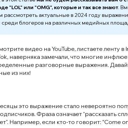
де "LOL" или "OMG", которые и так все знают
. В
 рассмотреть актуальные в 2024 году выражени
 среди блогеров на различных медийных площад
мотрите видео на YouTube, листаете ленту в 
kTok, наверняка замечали, что многие инфлю
ределенные разговорные выражения. Дава
ые из них!
месяцы это выражение стало невероятно по
подписчиков. Фраза означает "рассказать спл
". Например, если кто-то говорит: “Come on, sp