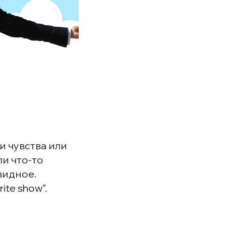
и чувства или
и что-то
видное.
ite show”.