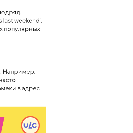
подряд.
 last weekend”.
ях популярных
о. Например,
 часто
амеки в адрес