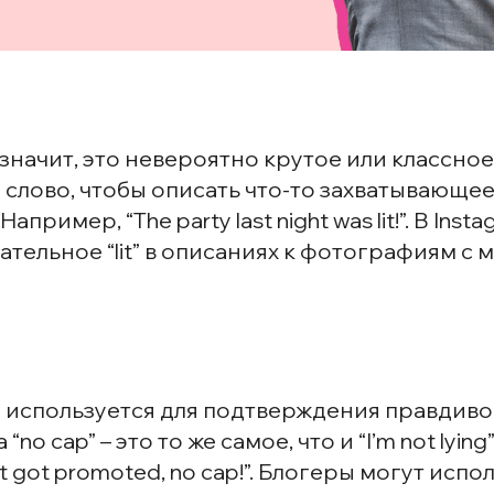
t”, значит, это невероятно крутое или классно
 слово, чтобы описать что-то захватывающее
пример, “The party last night was lit!”. В Ins
ательное “lit” в описаниях к фотографиям с
используется для подтверждения правдивос
“no cap” – это то же самое, что и “I’m not lying” 
st got promoted, no cap!”. Блогеры могут испо