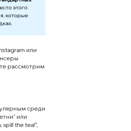
место этого
я, которые
ках.
Instagram или
енсеры
йте рассмотрим
пулярным среди
етни" или
ill the tea!”,