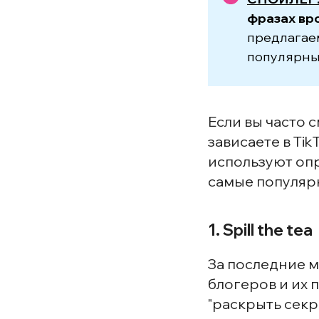
фразах вро
предлагаем
популярны
Если вы часто с
зависаете в Ti
используют оп
самые популярн
1. Spill the tea
За последние 
блогеров и их 
"раскрыть секрет