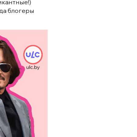
икантные!)
гда блогеры