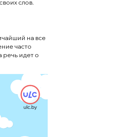
своих слов.
личайший на все
жение часто
 речь идет о