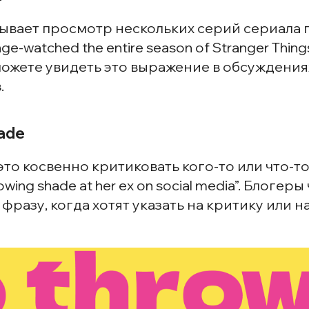
ывает просмотр нескольких серий сериала 
ge-watched the entire season of Stranger Things
можете увидеть это выражение в обсуждени
.
hade
 это косвенно критиковать кого-то или что-т
rowing shade at her ex on social media”. Блогеры
фразу, когда хотят указать на критику или н