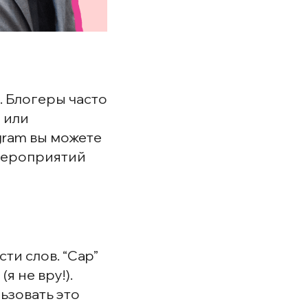
е. Блогеры часто
 или
tagram вы можете
 мероприятий
ти слов. “Cap”
(я не вру!).
льзовать это