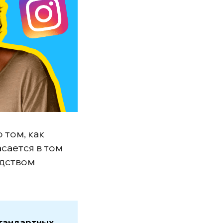
 том, как
сается в том
едством
стандартных