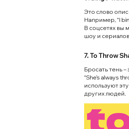
Это слово опис
Например, “I bin
В соцсетях вы 
шоу и сериалов
7. To Throw S
Бросать тень –
“She’s always th
используют эту 
других людей.