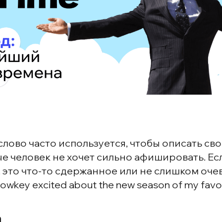
слово часто используется, чтобы описать сво
е человек не хочет сильно афишировать. Есл
т, это что-то сдержанное или не слишком оче
owkey excited about the new season of my favor
h