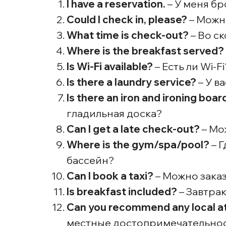
I have a reservation.
– У меня бр
Could I check in, please?
– Можн
What time is check-out?
– Во с
Where is the breakfast served?
Is Wi-Fi available?
– Есть ли Wi-Fi
Is there a laundry service?
– У в
Is there an iron and ironing boar
гладильная доска?
Can I get a late check-out?
– Мо
Where is the gym/spa/pool?
– Г
бассейн?
Can I book a taxi?
– Можно заказ
Is breakfast included?
– Завтра
Can you recommend any local a
местные достопримечательно