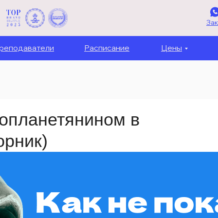
Зак
реподаватели
Расписание
Цены
нопланетянином в
орник)