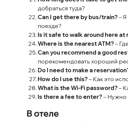
добраться туда?
Can I get there by bus/train?
– Я
поезде?
Is it safe to walk around here at
Where is the nearest ATM?
– Гд
Can you recommend a good resta
порекомендовать хороший рес
Do I need to make a reservation
How do I use this?
– Как это исп
What is the Wi-Fi password?
– К
Is there a fee to enter?
– Нужно 
В отеле