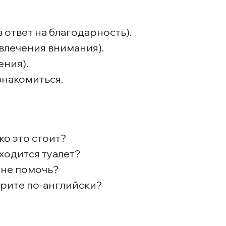
в ответ на благодарность).
влечения внимания).
ения).
знакомиться.
ко это стоит?
аходится туалет?
мне помочь?
орите по-английски?