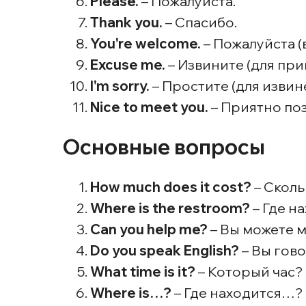
Please.
– Пожалуйста.
Thank you.
– Спасибо.
You're welcome.
– Пожалуйста (
Excuse me.
– Извините (для при
I'm sorry.
– Простите (для извин
Nice to meet you.
– Приятно по
Основные вопросы
How much does it cost?
– Сколь
Where is the restroom?
– Где н
Can you help me?
– Вы можете 
Do you speak English?
– Вы гов
What time is it?
– Который час?
Where is…?
– Где находится…?