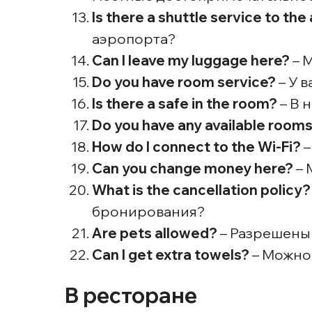
Is there a shuttle service to the
аэропорта?
Can I leave my luggage here?
– 
Do you have room service?
– У 
Is there a safe in the room?
– В 
Do you have any available room
How do I connect to the Wi-Fi?
–
Can you change money here?
– 
What is the cancellation policy?
бронирования?
Are pets allowed?
– Разрешены
Can I get extra towels?
– Можно
В ресторане