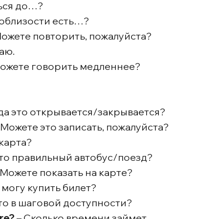
ься до…?
поблизости есть…?
Можете повторить, пожалуйста?
аю.
ожете говорить медленнее?
да это открывается/закрывается?
 Можете это записать, пожалуйста?
 карта?
то правильный автобус/поезд?
 Можете показать на карте?
я могу купить билет?
то в шаговой доступности?
ere?
– Сколько времени займет