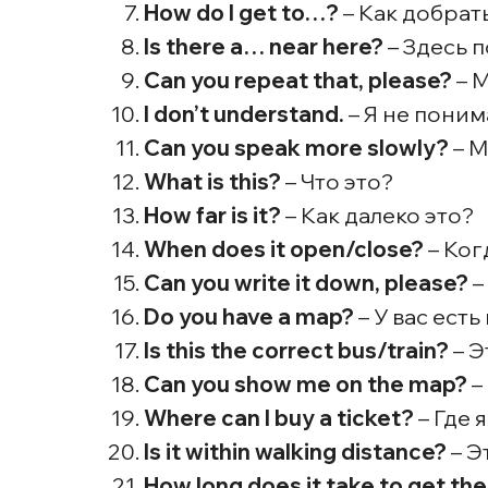
How do I get to…?
– Как добрат
Is there a… near here?
– Здесь 
Can you repeat that, please?
– 
I don’t understand.
– Я не поним
Can you speak more slowly?
– М
What is this?
– Что это?
How far is it?
– Как далеко это?
When does it open/close?
– Ког
Can you write it down, please?
–
Do you have a map?
– У вас есть
Is this the correct bus/train?
– Э
Can you show me on the map?
–
Where can I buy a ticket?
– Где 
Is it within walking distance?
– Э
How long does it take to get th