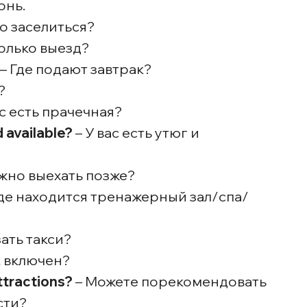
онь.
о заселиться?
колько выезд?
– Где подают завтрак?
?
ас есть прачечная?
d available?
– У вас есть утюг и
жно выехать позже?
де находится тренажерный зал/спа/
ать такси?
к включен?
ttractions?
– Можете порекомендовать
сти?