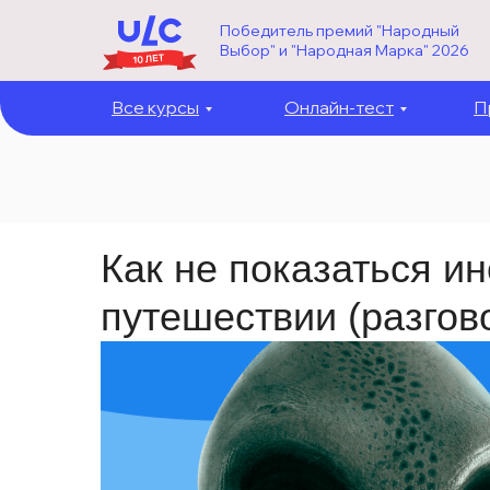
Победитель премий "Народный
Выбор" и "Народная Марка" 2026
Все курсы
Онлайн-тест
П
Как не показаться и
путешествии (разгов