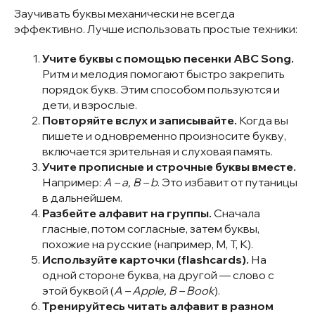
Заучивать буквы механически не всегда
эффективно. Лучше использовать простые техники:
Учите буквы с помощью песенки ABC Song.
Ритм и мелодия помогают быстро закрепить
порядок букв. Этим способом пользуются и
дети, и взрослые.
Повторяйте вслух и записывайте.
Когда вы
пишете и одновременно произносите букву,
включается зрительная и слуховая память.
Учите прописные и строчные буквы вместе.
Например:
A – a, B – b
. Это избавит от путаницы
в дальнейшем.
Разбейте алфавит на группы.
Сначала
гласные, потом согласные, затем буквы,
похожие на русские (например, M, T, K).
Используйте карточки (flashcards).
На
одной стороне буква, на другой — слово с
этой буквой (
A – Apple, B – Book
).
Тренируйтесь читать алфавит в разном