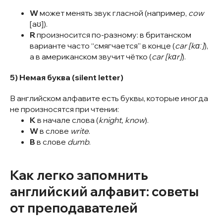
W
может менять звук гласной (например,
cow
[aʊ]).
R
произносится по-разному: в британском
варианте часто “смягчается” в конце (
car [kɑː]
),
а в американском звучит чётко (
car [kɑr]
).
5) Немая буква (silent letter)
В английском алфавите есть буквы, которые иногда
не произносятся при чтении:
K
в начале слова (
knight, know
).
W
в слове
write
.
B
в слове
dumb
.
Как легко запомнить
английский алфавит: советы
от преподавателей