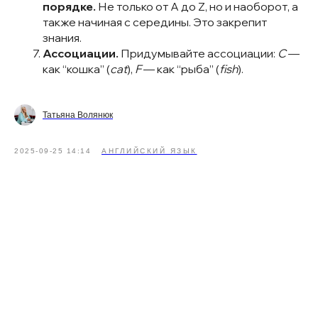
порядке.
Не только от A до Z, но и наоборот, а
также начиная с середины. Это закрепит
знания.
Ассоциации.
Придумывайте ассоциации:
C
—
как “кошка” (
cat
),
F
— как “рыба” (
fish
).
Татьяна Волянюк
2025-09-25 14:14
АНГЛИЙСКИЙ ЯЗЫК