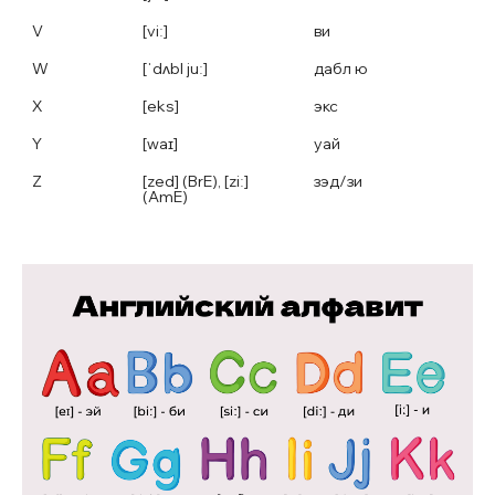
V
[viː]
ви
W
[ˈdʌbl juː]
дабл ю
X
[eks]
экс
Y
[waɪ]
уай
Z
[zed] (BrE), [ziː] 
зэд/зи
(AmE)