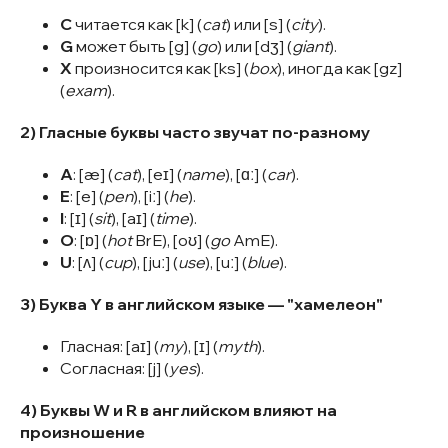
C
читается как [k] (
cat
) или [s] (
city
).
G
может быть [g] (
go
) или [dʒ] (
giant
).
X
произносится как [ks] (
box
), иногда как [gz]
(
exam
).
2) Гласные буквы часто звучат по-разному
A
: [æ] (
cat
), [eɪ] (
name
), [ɑː] (
car
).
E
: [e] (
pen
), [iː] (
he
).
I
: [ɪ] (
sit
), [aɪ] (
time
).
O
: [ɒ] (
hot
BrE), [oʊ] (
go
AmE).
U
: [ʌ] (
cup
), [juː] (
use
), [uː] (
blue
).
3) Буква Y в английском языке — "хамелеон"
Гласная: [aɪ] (
my
), [ɪ] (
myth
).
Согласная: [j] (
yes
).
4) Буквы W и R в английском влияют на
произношение