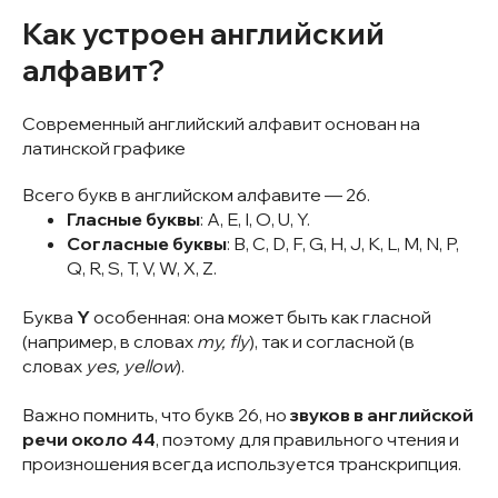
Как устроен английский
алфавит?
Современный английский алфавит основан на
латинской графике
Всего букв в английском алфавите — 26.
Гласные буквы
: A, E, I, O, U, Y.
Согласные буквы
: B, C, D, F, G, H, J, K, L, M, N, P,
Q, R, S, T, V, W, X, Z.
Буква
Y
особенная: она может быть как гласной
(например, в словах
my, fly
), так и согласной (в
словах
yes, yellow
).
Важно помнить, что букв 26, но
звуков в английской
речи около 44
, поэтому для правильного чтения и
произношения всегда используется транскрипция.