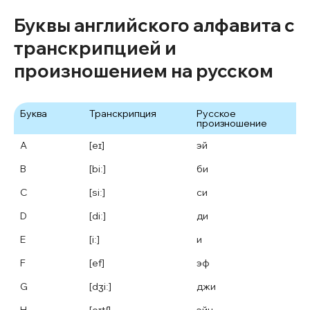
Буквы английского алфавита с
транскрипцией и
произношением на русском
Буква
Транскрипция
Русское 
произношение
эй
B
[biː]
би
C
[siː]
си
D
[diː]
ди
E
[iː]
и
F
[ef]
эф
G
[dʒiː]
джи