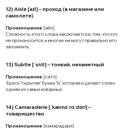
12) Aisle [aɪl] – проход (в магазине или
самолете)
Произношение
: [айл]
Сложность этого слова заключается в том, что «s»
не произносится, и многие не могут правильно его
запомнить.
13) Subtle [ˈsʌtl] – тонкий, незаметный
Произношение
: [сатл]
Здесь "скрытая" буква "b", которая и делает слово
одним из самых коварных.
14) Camaraderie [ˌkæməˈrɑːdəri] –
товарищество
Произношение
: [кэмэрадэри]