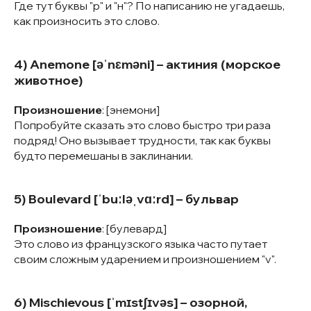
Где тут буквы "р" и "н"? По написанию не угадаешь,
как произносить это слово.
4) Anemone [əˈnɛməni] – актиния (морское
животное)
Произношение
: [энемони]
Попробуйте сказать это слово быстро три раза
подряд! Оно вызывает трудности, так как буквы
будто перемешаны в заклинании.
5) Boulevard [ˈbuːləˌvɑːrd] – бульвар
Произношение
: [булевард]
Это слово из французского языка часто путает
своим сложным ударением и произношением "v".
6) Mischievous [ˈmɪstʃɪvəs] – озорной,