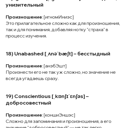
унизительный
Произношение
: [игномИниэс]
Это прилагательное сложно как для произношения,
так и для понимания, добавляя нотку "страха" в
процесс изучения.
18) Unabashed [ˌʌnəˈbæʃt] – бесстыдный
Произношение
: [анэбЭшт]
Произнести его не так уж сложно, но значение не
всегда угадаешь сразу.
19) Conscientious [ˌkɒnʃɪˈɛnʃəs] –
добросовестный
Произношение
: [коншиЭншэс]
Сложно для запоминания и произношения, а его
значение "добросовестный" — не так легко