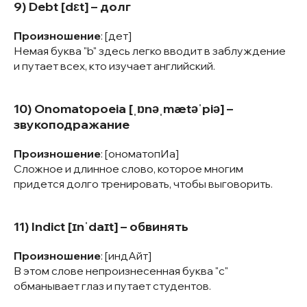
9) Debt [dɛt] – долг
Произношение
: [дет]
Немая буква "b" здесь легко вводит в заблуждение
и путает всех, кто изучает английский.
10) Onomatopoeia [ˌɒnəˌmætəˈpiə] –
звукоподражание
Произношение
: [ономатопИа]
Сложное и длинное слово, которое многим
придется долго тренировать, чтобы выговорить.
11) Indict [ɪnˈdaɪt] – обвинять
Произношение
: [индАйт]
В этом слове непроизнесенная буква "c"
обманывает глаз и путает студентов.