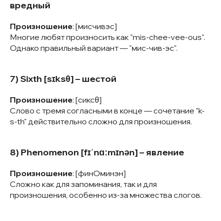
вредный
Произношение
: [мисчивэс]
Многие любят произносить как "mis-chee-vee-ous".
Однако правильный вариант — "мис-чив-эс".
7) Sixth [sɪksθ] – шестой
Произношение
: [сиксθ]
Слово с тремя согласными в конце — сочетание "k-
s-th" действительно сложно для произношения.
8) Phenomenon [fɪˈnɑːmɪnən] – явление
Произношение
: [финОминэн]
Сложно как для запоминания, так и для
произношения, особенно из-за множества слогов.