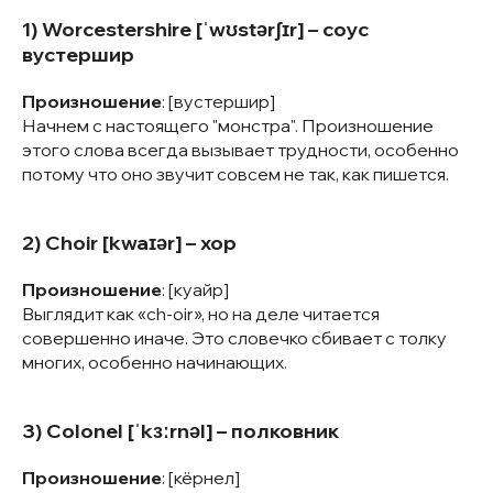
1) Worcestershire [ˈwʊstərʃɪr] – соус
вустершир
Произношение
: [вустершир]
Начнем с настоящего "монстра". Произношение
этого слова всегда вызывает трудности, особенно
потому что оно звучит совсем не так, как пишется.
2) Choir [kwaɪər] – хор
Произношение
: [куайр]
Выглядит как «ch-oir», но на деле читается
совершенно иначе. Это словечко сбивает с толку
многих, особенно начинающих.
3) Colonel [ˈkɜːrnəl] – полковник
Произношение
: [кёрнел]