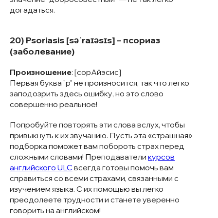
догадаться.
20) Psoriasis [səˈraɪəsɪs] – псориаз
(заболевание)
Произношение
: [сорАйэсис]
Первая буква "p" не произносится, так что легко
заподозрить здесь ошибку, но это слово
совершенно реальное!
Попробуйте повторять эти слова вслух, чтобы
привыкнуть к их звучанию. Пусть эта «страшная»
подборка поможет вам побороть страх перед
сложными словами! Преподаватели
курсов
английского ULC
всегда готовы помочь вам
справиться со всеми страхами, связанными с
изучением языка. С их помощью вы легко
преодолеете трудности и станете уверенно
говорить на английском!